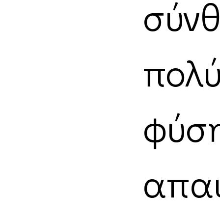
σύν
πολ
φύ
απ