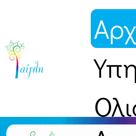
Αρχ
Υπη
Ολι