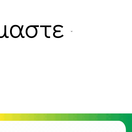
ίμαστε