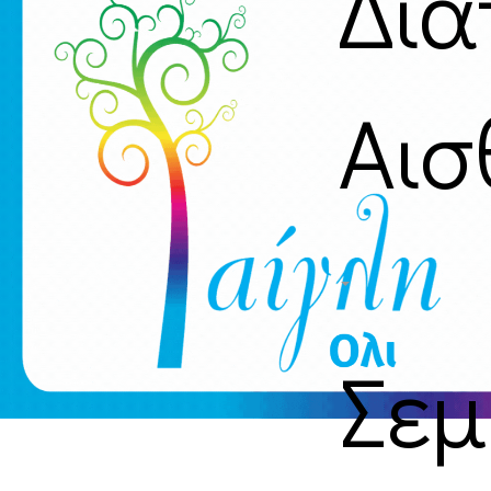
Δια
Αισ
Σεμ