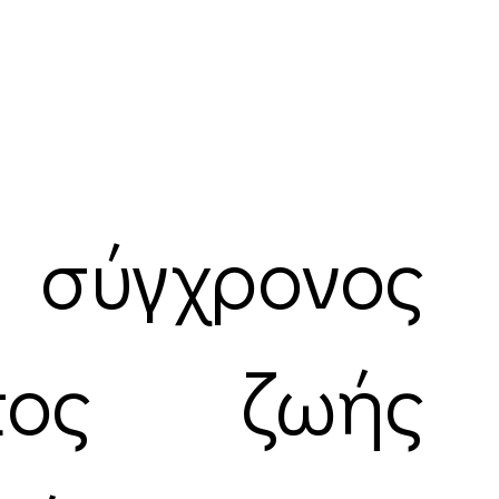
ύγχρονος
πος ζωής