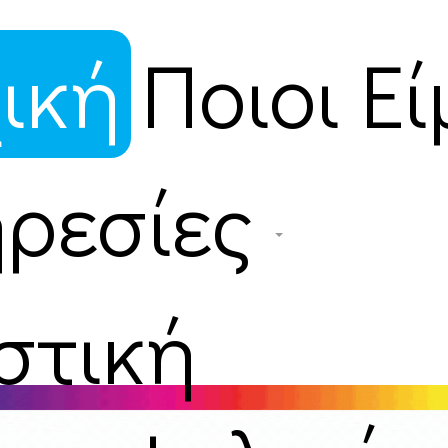
ική
Ποιοι Ε
ρεσίες
στική