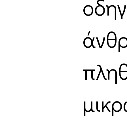
οδ
άν
πλη
μι