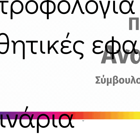
τροφολογία
θητικές εφ
ινάρια