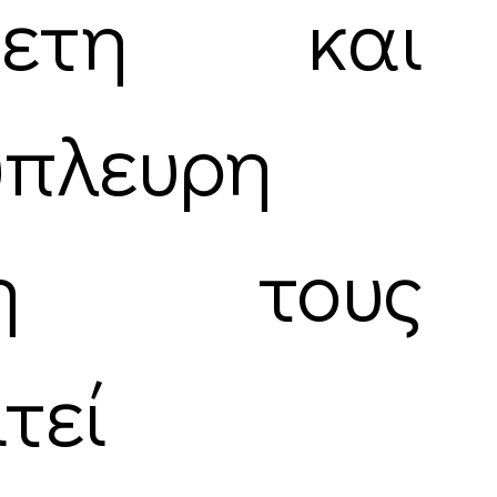
θετη και
ύπλευρη
ση τους
αιτεί