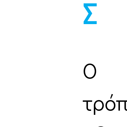
Σ
Ο σ
τρό