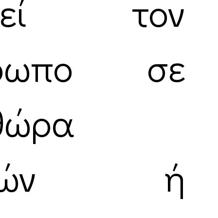
ηγεί τον
θρωπο σε
θώρα
κρών ή