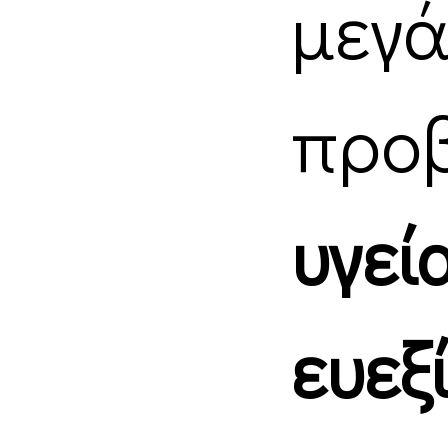
μεγ
προ
υγεί
ευεξ