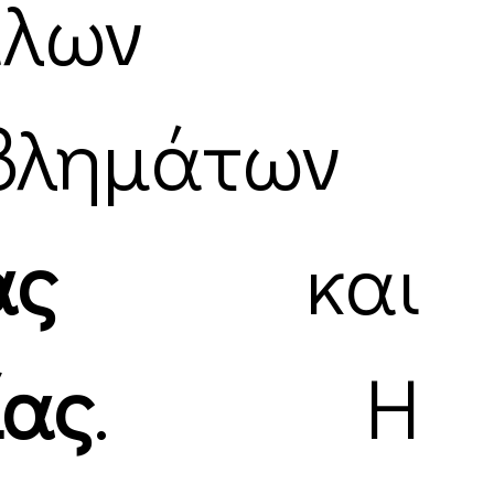
άλων
βλημάτων
ας
και
ίας
. Η