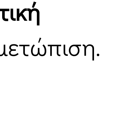
τική
μετώπιση.