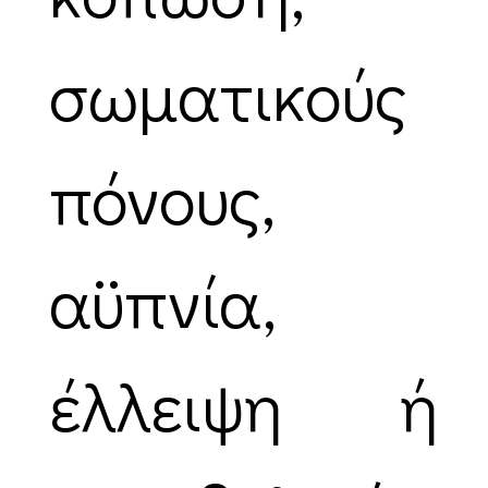
σωματικούς
πόνους,
αϋπνία,
έλλειψη ή